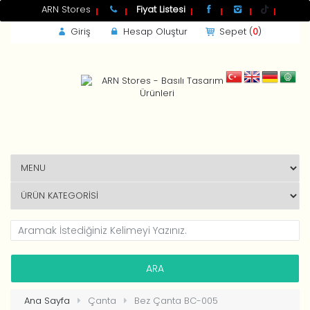
ARN Stores
Fiyat Listesi
Giriş
Hesap Oluştur
Sepet (
0
)
GİRİŞ
Kdv
Toplam
Beni Hatırla
Yeni Müşteri ?
HESAP OLUŞTUR
Ana Sayfa
Çanta
Bez Çanta BC-005